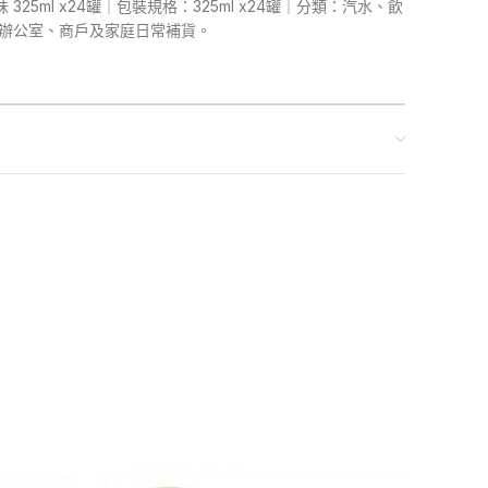
味 325ml x24罐｜包裝規格：325ml x24罐｜分類：汽水、飲
合辦公室、商戶及家庭日常補貨。