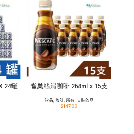
加入購物車
X 24罐
雀巢絲滑咖啡 268ml x 15支
雀巢香
飲品
,
咖啡
,
所有
,
支裝飲品
$
147.00