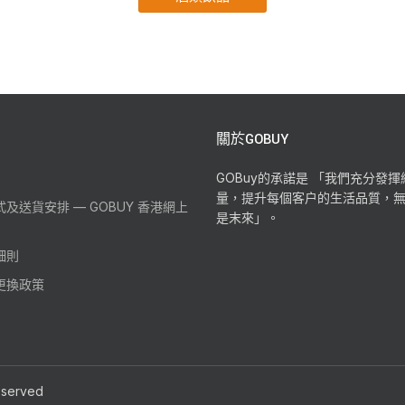
關於GOBUY
GOBuy的承諾是 「我們充分發
量，提升每個客户的生活品質，
及送貨安排 — GOBUY 香港網上
是末來」。
細則
更換政策
reserved