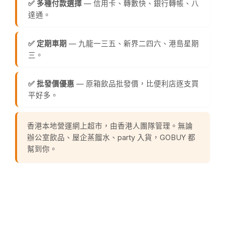
✅ 多種付款選擇
— 信用卡、轉數快、銀行轉帳、八
達通。
✅ 定期車期
— 九龍一三五、新界二四六、港島星期
三。
✅ 批發價優惠
— 原箱飲品批發價，比便利店逐支買
平好多。
香港本地營運網上超市，由香港人團隊管理。無論
辦公室飲品、屋企蒸餾水、party 入貨，GOBUY 都
幫到你。