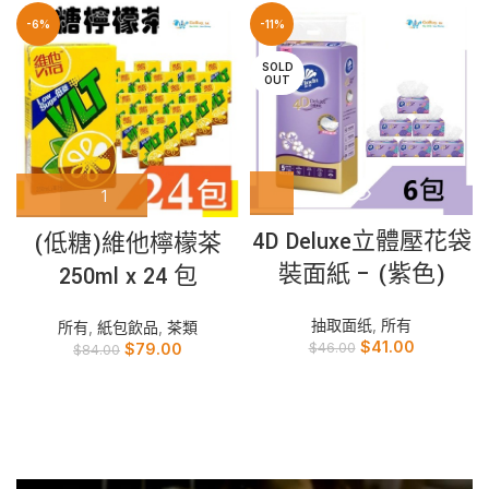
-6%
-11%
SOLD
OUT
4D Deluxe立體壓花袋
(低糖)維他檸檬茶
裝面紙 – (紫色)
250ml x 24 包
抽取面纸
,
所有
所有
,
紙包飲品
,
茶類
$
41.00
$
46.00
$
79.00
$
84.00