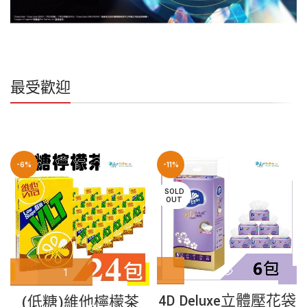
最受歡迎
-6%
-11%
SOLD
OUT
4D Deluxe立體壓花袋
(低糖)維他檸檬茶