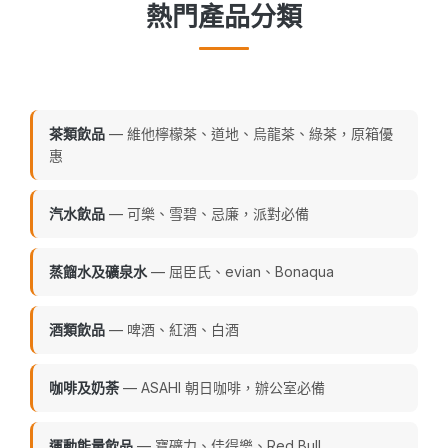
熱門產品分類
茶類飲品
— 維他檸檬茶、道地、烏龍茶、綠茶，原箱優
惠
汽水飲品
— 可樂、雪碧、忌廉，派對必備
蒸餾水及礦泉水
— 屈臣氏、evian、Bonaqua
酒類飲品
— 啤酒、紅酒、白酒
咖啡及奶荼
— ASAHI 朝日咖啡，辦公室必備
運動能量飲品
— 寶礦力、佳得樂、Red Bull