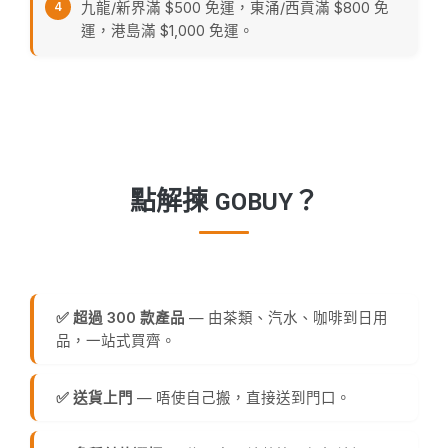
九龍/新界滿 $500 免運，東涌/西貢滿 $800 免
運，港島滿 $1,000 免運。
點解揀 GOBUY？
✅ 超過 300 款產品
— 由茶類、汽水、咖啡到日用
品，一站式買齊。
✅ 送貨上門
— 唔使自己搬，直接送到門口。