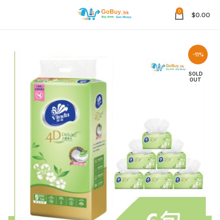
0
$
0.00
-11%
SOLD
OUT