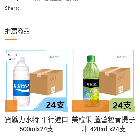
Share:
推薦商品
SOLD
OUT
寶礦力水特 平行進口
美粒果 蘆薈粒青提子
500mlx24支
汁 420ml x24支