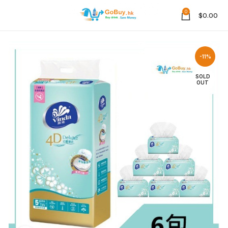
0
$
0.00
-11%
SOLD
OUT