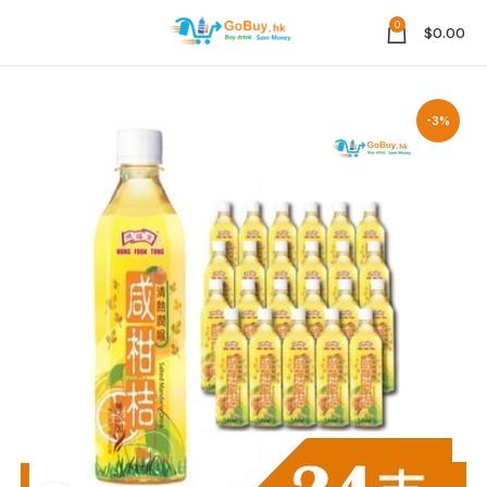
0
$
0.00
-3%