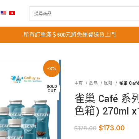
所有訂單滿＄500元將免運費送貨上門
-3%
主頁
飲品
咖啡
雀巢 Caf
SOLD
OUT
雀巢 Café 系
色箱) 270ml 
$
173.00
$
178.00