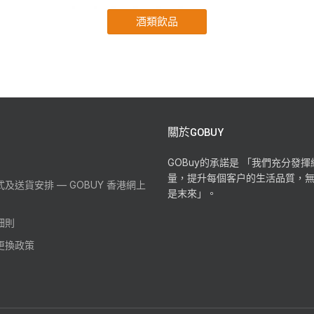
關於GOBUY
GOBuy的承諾是 「我們充分發
量，提升每個客户的生活品質，
及送貨安排 — GOBUY 香港網上
是末來」。
細則
更換政策