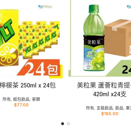
加入購物車
加入購物車
檬茶 250ml x 24包
美粒果 蘆薈粒青提
420ml x24支
所有
,
紙包飲品
,
茶類
$
77.00
所有
,
支裝飲品
,
飲品
,
果
$
165.00