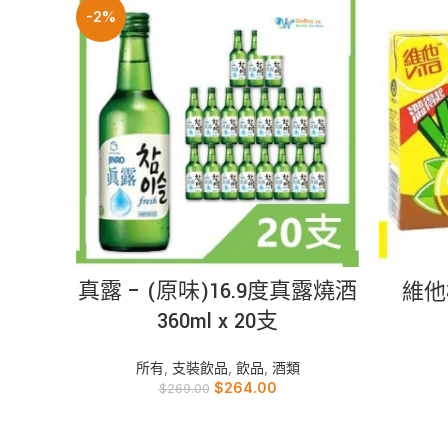
-2%
加入購物車
真露 – (原味)16.9度真露燒酒
維他檸
360ml x 20支
所有
,
支裝飲品
,
飲品
,
酒類
$
264.00
$
269.00