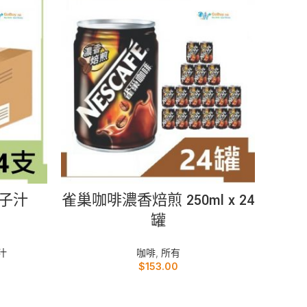
加入購物車
子汁
雀巢咖啡濃香焙煎 250ml x 24
雀巢絲
罐
汁
咖啡
,
所有
$
153.00