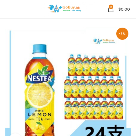
0
$
0.00
-3%