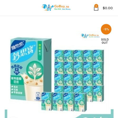
0
$
0.00
-5%
SOLD
OUT