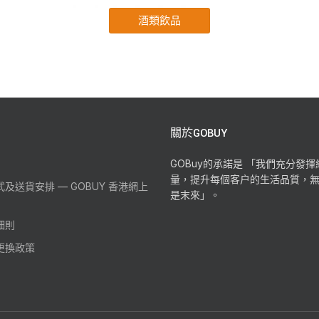
關於GOBUY
GOBuy的承諾是 「我們充分發
量，提升每個客户的生活品質，
及送貨安排 — GOBUY 香港網上
是末來」。
細則
更換政策