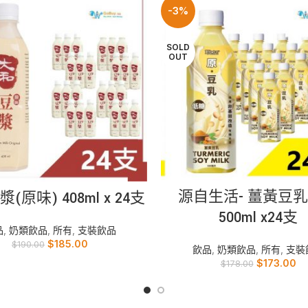
-3%
SOLD
OUT
READ MORE
加入購物車
源自生活- 薑黃豆
(原味) 408ml x 24支
500ml x24支
品
,
奶類飲品
,
所有
,
支裝飲品
$
185.00
$
190.00
飲品
,
奶類飲品
,
所有
,
支裝
$
173.00
$
178.00