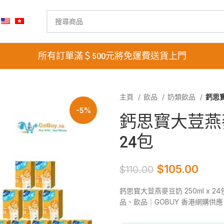
所有訂單滿＄500元將免運費送貨上門
主頁
飲品
奶類飲品
鈣思寳
-5%
鈣思寳大荳燕麥豆
24包
$
105.00
$
110.00
鈣思寳大荳燕麥豆奶 250ml x 
品、飲品｜GOBUY 香港網購