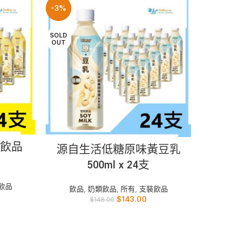
-3%
SOLD
OUT
READ MORE
乳飲品
源自生活低糖原味黃豆乳
阿薩姆
500ml x 24支
飲品
飲品
,
奶類飲品
,
所有
,
支裝飲品
飲品
$
143.00
$
148.00