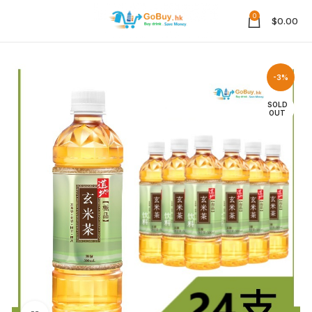
0
$
0.00
-3%
SOLD
OUT