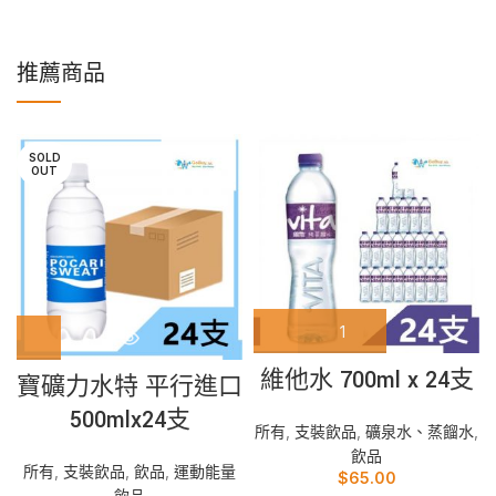
推薦商品
SOLD
OUT
維他水 700ml x 24支
寶礦力水特 平行進口
500mlx24支
所有
,
支裝飲品
,
礦泉水、蒸餾水
,
飲品
所有
,
支裝飲品
,
飲品
,
運動能量
$
65.00
飲品