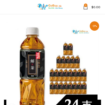
0
$
0.00
-3%