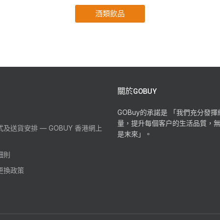
關於GOBUY
GOBuy的承諾是 「我們充分發
量，提升每個客户的生活品質，
及送貨安排 — GOBUY 香港網上
是末來」。
細則
更換政策