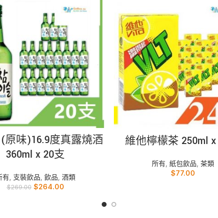
加入購物車
加入購物車
 (原味)16.9度真露燒酒
維他檸檬茶 250ml x
360ml x 20支
所有
,
紙包飲品
,
茶類
$
77.00
所有
,
支裝飲品
,
飲品
,
酒類
$
264.00
$
269.00