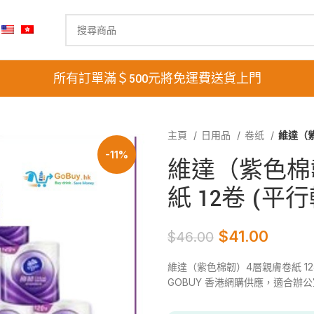
所有訂單滿＄500元將免運費送貨上門
主頁
日用品
卷纸
維達（紫
-11%
維達（紫色棉
紙 12卷 (平
$
41.00
$
46.00
維達（紫色棉韌）4層親膚卷紙 1
GOBUY 香港網購供應，適合辦