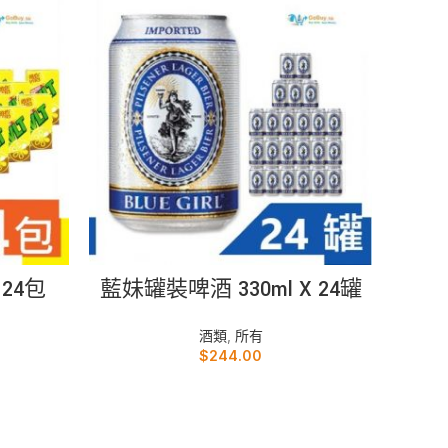
加入購物車
 24包
藍妹罐裝啤酒 330ml X 24罐
雀巢美
酒類
,
所有
$
244.00