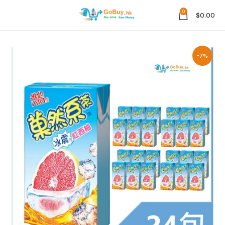
0
$
0.00
-7%