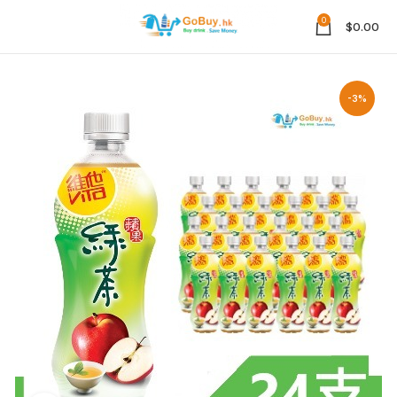
0
$
0.00
-3%