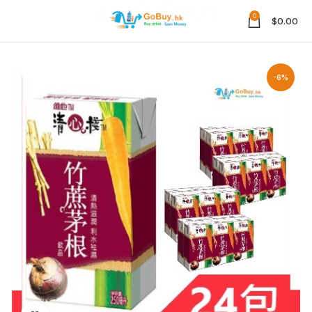
0
$
0.00
-6%