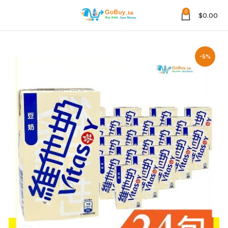
0
$
0.00
-5%