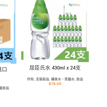
加入購物車
屈臣氏水 430ml x 24支
進口
雀巢絲
所有
,
支裝飲品
,
礦泉水、蒸餾水
,
飲品
$
78.00
量飲品