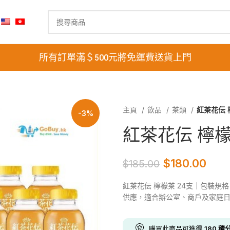
所有訂單滿＄500元將免運費送貨上門
主頁
飲品
茶類
紅茶花伝 
-3%
紅茶花伝 檸檬
$
180.00
$
185.00
紅茶花伝 檸檬茶 24支｜包裝規
供應，適合辦公室、商戶及家庭
購買此商品可獲得
180
積