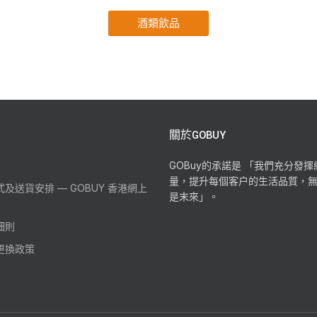
關於GOBUY
GOBuy的承諾是 「我們充分發
量，提升每個客户的生活品質，
及送貨安排 — GOBUY 香港網上
是末來」。
細則
更換政策