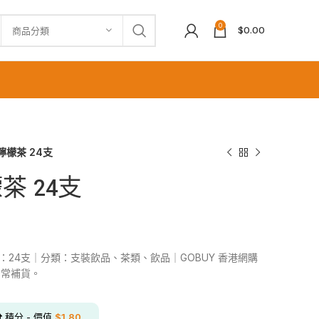
0
$
0.00
商品分類
檸檬茶 24支
茶 24支
格：24支｜分類：支裝飲品、茶類、飲品｜GOBUY 香港網購
日常補貨。
分
積分 - 價值
$
1.80