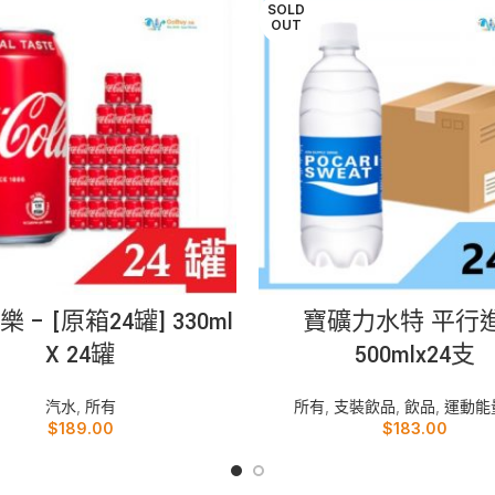
SOLD
OUT
加入購物車
READ MORE
 – [原箱24罐] 330ml
寶礦力水特 平行
X 24罐
500mlx24支
汽水
,
所有
所有
,
支裝飲品
,
飲品
,
運動能
$
189.00
$
183.00