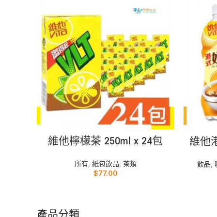
加入購物車
維他檸檬茶 250ml x 24包
維他港
所有
,
紙包飲品
,
茶類
飲品
,
$
77.00
產品分類