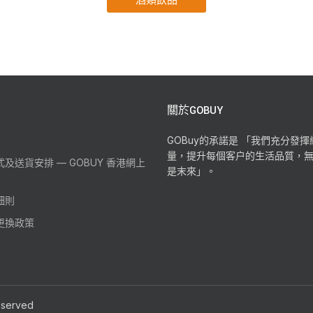
關於GOBUY
GOBuy的承諾是 「我們充分發
量，提升每個客户的生活品質，
及送貨安排 — GOBUY 香港網上
是末來」。
細則
更換政策
reserved