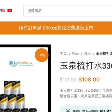
所有訂單滿＄500元將免運費送貨上門
主頁
飲品
汽水
玉泉梳打水3
-4%
玉泉梳打水330m
$
108.00
$
113.00
玉泉梳打水330ml x 24罐｜包裝
適合辦公室、商戶及家庭日常補
購買此商品可獲得
108
積