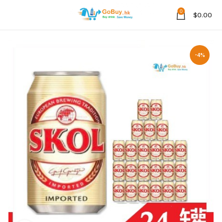
0
$
0.00
-4%