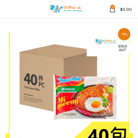
0
$
0.00
-4%
SOLD
OUT