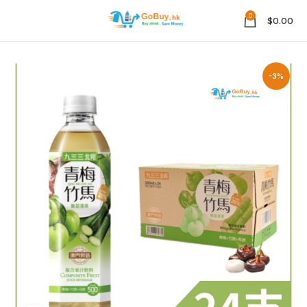
0
$
0.00
-3%