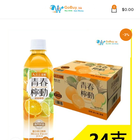
0
$
0.00
-3%