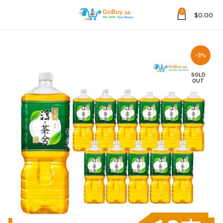
0
$
0.00
-3%
SOLD
OUT