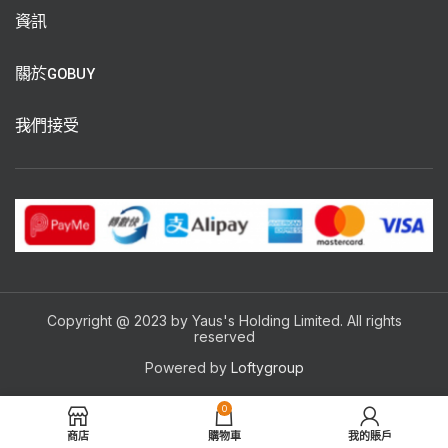
資訊
關於GOBUY
我們接受
Copyright @ 2023 by Yaus's Holding Limited. All rights
reserved
Powered by
Loftygroup
0
商店
購物車
我的賬戶