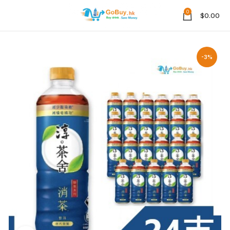
0
$
0.00
-3%