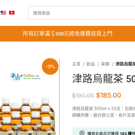
所有訂單滿＄500元將免運費送貨上門
主頁
飲品
茶類
津路烏龍茶 
-3%
津路烏龍茶 500
$
185.00
$
190.00
津路烏龍茶 500ml x 24支｜包
網購供應，適合辦公室、商戶及
購買此商品可獲得
185
積