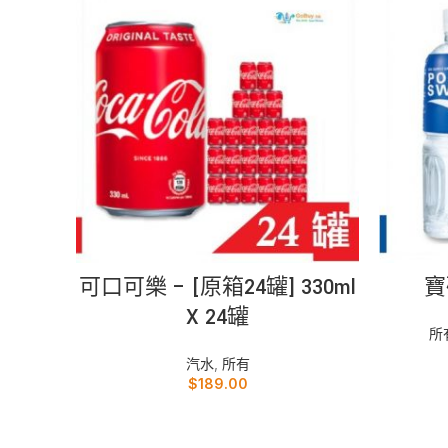
加入購物車
可口可樂 – [原箱24罐] 330ml
寶
X 24罐
所
汽水
,
所有
$
189.00