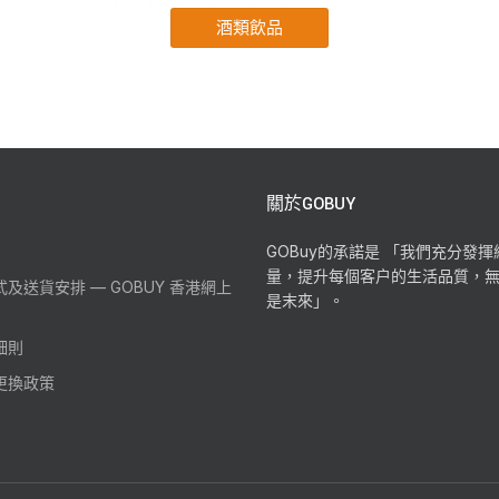
關於GOBUY
GOBuy的承諾是 「我們充分發
量，提升每個客户的生活品質，
及送貨安排 — GOBUY 香港網上
是末來」。
細則
更換政策