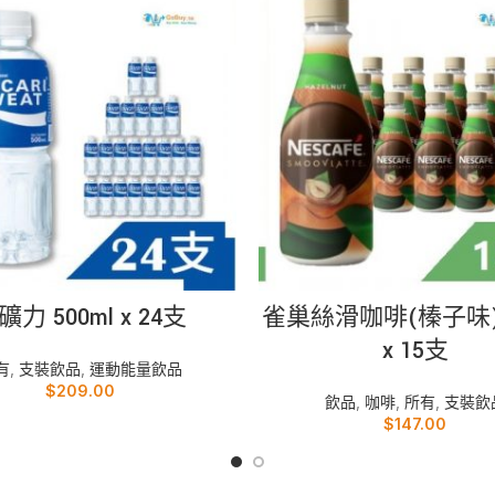
加入購物車
加入購物車
礦力 500ml x 24支
雀巢絲滑咖啡(榛子味) 
x 15支
有
,
支裝飲品
,
運動能量飲品
$
209.00
飲品
,
咖啡
,
所有
,
支裝飲
$
147.00