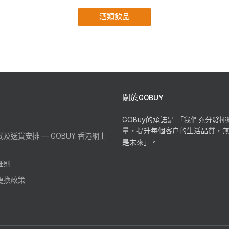
關於GOBUY
GOBuy的承諾是 「我們充分發
量，提升每個客户的生活品質，
及送貨安排 — GOBUY 香港網上
是末來」。
細則
更換政策