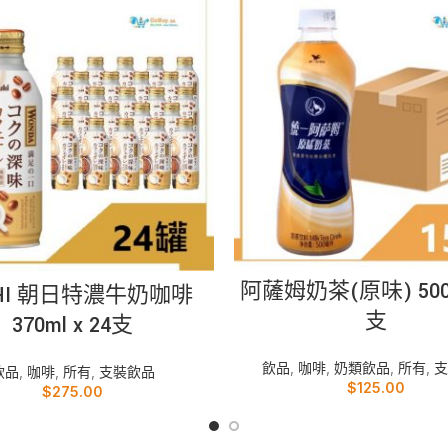
加入購物車
加入購物車
阿薩姆奶茶(原味) 500m
AHI 朝日特濃牛奶咖啡
支
370ml x 24支
飲品
,
咖啡
,
奶類飲品
,
所有
,
支
飲品
,
咖啡
,
所有
,
支裝飲品
$
125.00
$
275.00