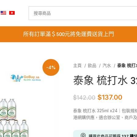
所有訂單滿＄500元將免運費送貨上門
主頁
飲品
汽水
泰象 梳打水
-4%
泰象 梳打水 325
$
137.00
$
142.00
泰象 梳打水 325ml x24｜包裝
港網購供應，適合辦公室、商戶
購買此商品可獲得
137
積