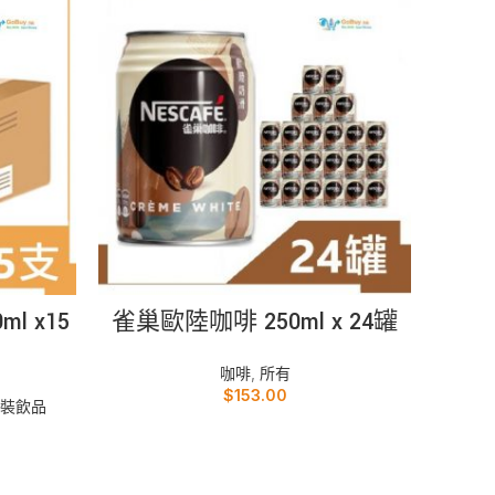
加入購物車
l x15
雀巢歐陸咖啡 250ml x 24罐
雀巢香
咖啡
,
所有
$
153.00
裝飲品