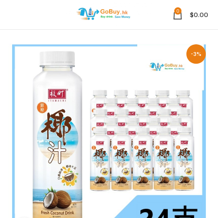
0
$
0.00
-3%