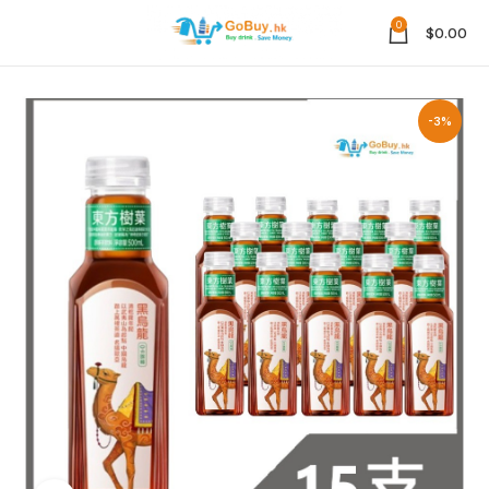
0
$
0.00
-3%