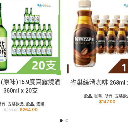
加入購物車
加入購物車
 (原味)16.9度真露燒酒
雀巢絲滑咖啡 268ml x
360ml x 20支
飲品
,
咖啡
,
所有
,
支裝飲
$
147.00
所有
,
支裝飲品
,
飲品
,
酒類
$
264.00
$
269.00