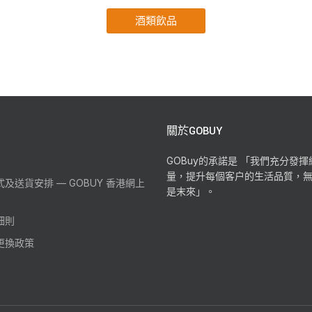
關於GOBUY
GOBuy的承諾是 「我們充分發
量，提升每個客户的生活品質，
及送貨安排 — GOBUY 香港網上
是末來」。
細則
更換政策