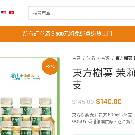
所有訂單滿＄500元將免運費送貨上門
主頁
飲品
茶類
東方樹葉 茉
-3%
東方樹葉 茉莉花茶
支
$
140.00
$
145.00
東方樹葉 茉莉花茶 500ml x1
GOBUY 香港網購供應，適合辦