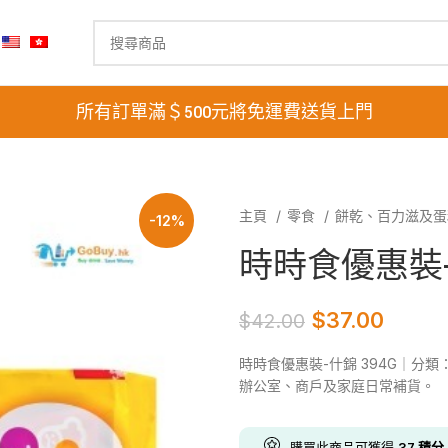
所有訂單滿＄500元將免運費送貨上門
主頁
零食
餅乾、百力滋及
-12%
時時食優惠裝-什
$
37.00
$
42.00
時時食優惠裝-什錦 394G｜分
辦公室、商戶及家庭日常補貨。
購買此商品可獲得
37
積分