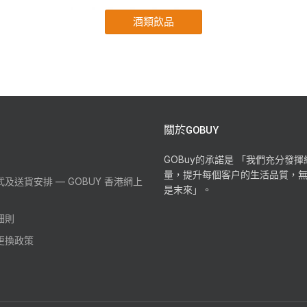
關於GOBUY
GOBuy的承諾是 「我們充分發
量，提升每個客户的生活品質，
及送貨安排 — GOBUY 香港網上
是末來」。
細則
更換政策