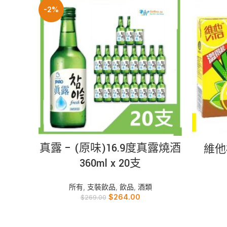
-2%
加入購物車
真露 – (原味)16.9度真露燒酒
維他檸
360ml x 20支
所有
,
支裝飲品
,
飲品
,
酒類
$
264.00
$
269.00