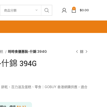
0
$
0.00
商品分類
蛋糕
時時食優惠裝-什錦 394G
錦 394G
類：餅乾、百力滋及蛋糕、零食｜GOBUY 香港網購供應，適合
積分 - 價值
$
0.37