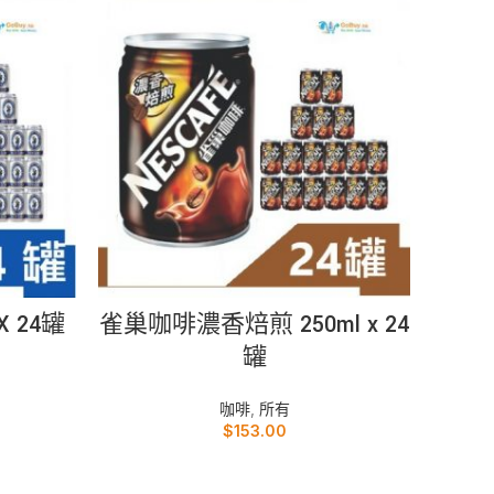
加入購物車
X 24罐
雀巢咖啡濃香焙煎 250ml x 24
雀巢香
罐
咖啡
,
所有
$
153.00