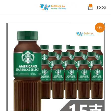
0
$
0.00
-3%