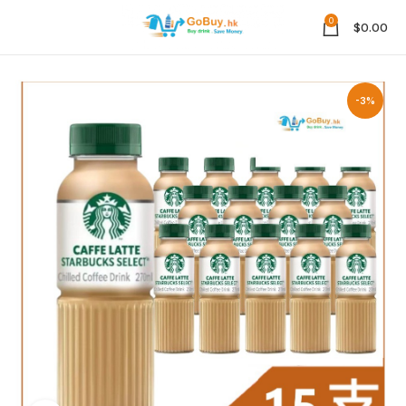
0
$
0.00
-3%