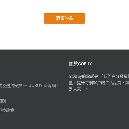
酒類飲品
關於GOBUY
GOBuy的承諾是 「我們充分發
量，提升每個客户的生活品質，
及送貨安排 — GOBUY 香港網上
是末來」。
細則
更換政策