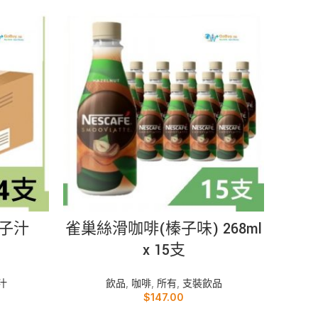
加入購物車
子汁
雀巢絲滑咖啡(榛子味) 268ml
雀巢香
x 15支
汁
飲品
,
咖啡
,
所有
,
支裝飲品
$
147.00