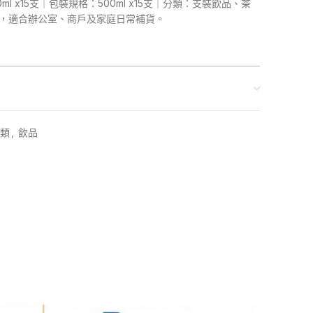
l x15支｜包裝規格：500ml x15支｜分類：支裝飲品、茶
供應，適合辦公室、商戶及家庭日常補貨。
類
,
飲品