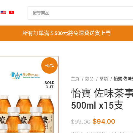
所有訂單滿＄500元將免運費送貨上門
-5%
主頁
飲品
茶類
怡寶 佐味
SOLD
OUT
怡寶 佐味茶
500ml x15支
$
94.00
$
99.00