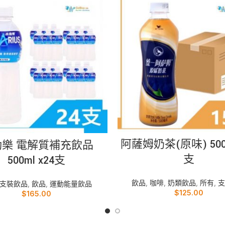
加入購物車
加入購物車
阿薩姆奶茶(原味) 500m
動樂 電解質補充飲品
支
500ml x24支
飲品
,
咖啡
,
奶類飲品
,
所有
,
支
支裝飲品
,
飲品
,
運動能量飲品
$
125.00
$
165.00