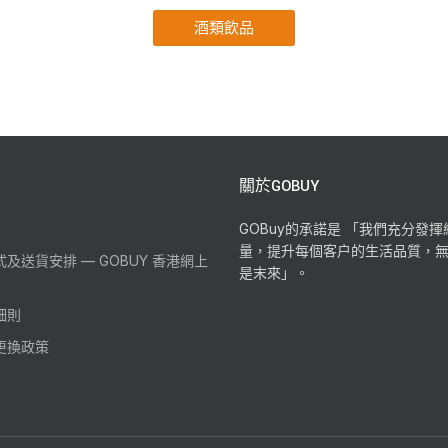
酒類飲品
關於GOBUY
GOBuy的承諾是 「我們充分發
量，提升每個客户的生活品質，
及送貨安排 — GOBUY 香港網上
是末來」。
細則
更換政策