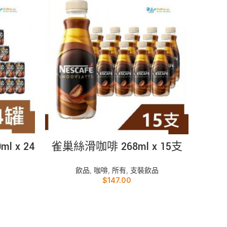
加入購物車
 x 24
雀巢絲滑咖啡 268ml x 15支
雀巢香
飲品
,
咖啡
,
所有
,
支裝飲品
$
147.00