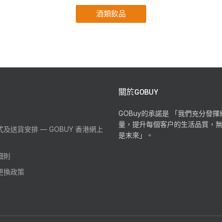
關於GOBUY
GOBuy的承諾是 「我們充分發
量，提升每個客户的生活品質，
及送貨安排 — GOBUY 香港網上
是末來」。
細則
更換政策