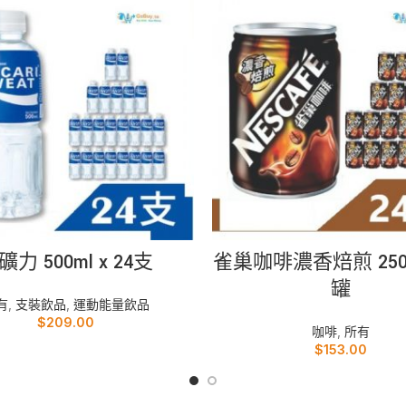
加入購物車
加入購物車
礦力 500ml x 24支
雀巢咖啡濃香焙煎 250ml
罐
有
,
支裝飲品
,
運動能量飲品
$
209.00
咖啡
,
所有
$
153.00