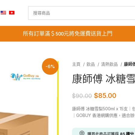
所有訂單滿＄500元將免運費送貨上門
主頁
飲品
清熱飲品
康師傅
-6%
康師傅 冰糖雪梨5
$
85.00
$
90.00
康師傅 冰糖雪梨500ml x 15
｜GOBUY 香港網購供應，適合
購買此商品可獲得
85
積分