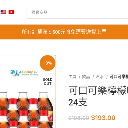
所有訂單滿＄500元將免運費送貨上門
-3%
主頁
飲品
汽水
可口可樂檸
SOLD
OUT
可口可樂檸檬味
24支
$
193.00
$
198.00