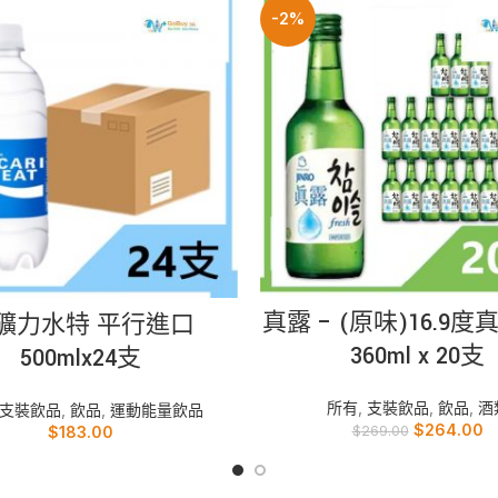
-2%
加入購物車
READ MORE
真露 – (原味)16.9
礦力水特 平行進口
360ml x 20支
500mlx24支
所有
,
支裝飲品
,
飲品
,
酒
支裝飲品
,
飲品
,
運動能量飲品
$
264.00
$
183.00
$
269.00