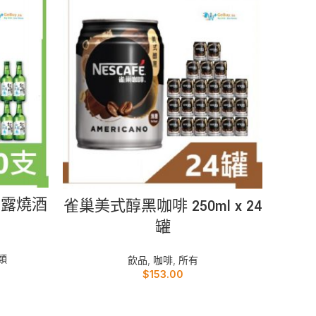
加入購物車
度真露燒酒
雀巢美式醇黑咖啡 250ml x 24
罐
所有
類
飲品
,
咖啡
,
所有
$
153.00