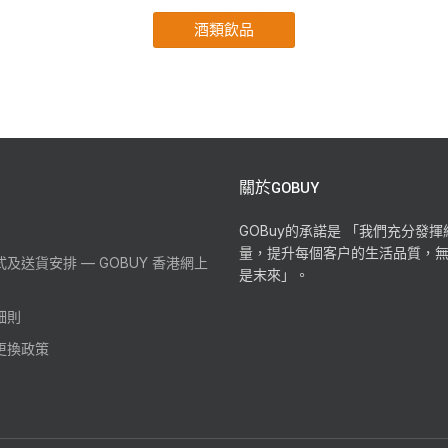
關於GOBUY
GOBuy的承諾是 「我們充分發
量，提升每個客户的生活品質，
及送貨安排 — GOBUY 香港網上
是末來」。
細則
更換政策