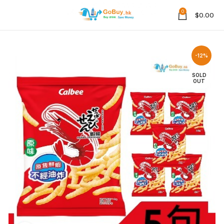
0
$
0.00
-12%
SOLD
OUT