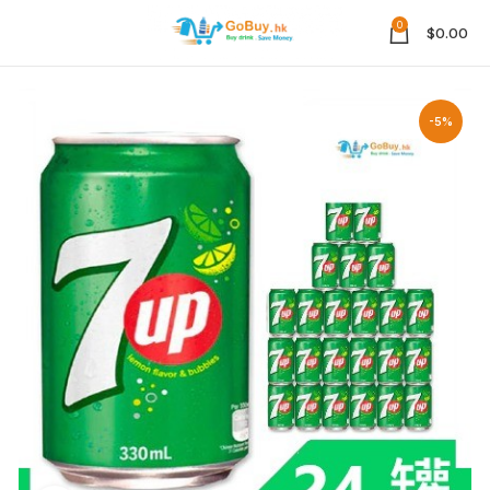
0
$
0.00
-5%