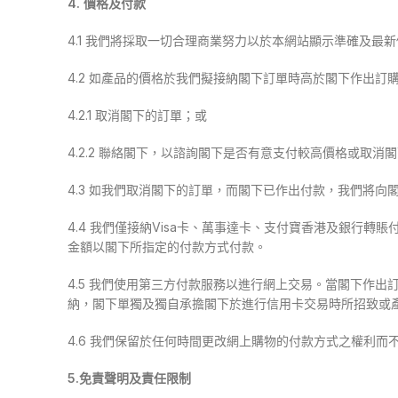
​4. 價格及付款
4.1 我們將採取一切合理商業努力以於本網站顯示準確及最
4.2 如產品的價格於我們擬接納閣下訂單時高於閣下作出訂
4.2.1 取消閣下的訂單；或
4.2.2 聯絡閣下，以諮詢閣下是否有意支付較高價格或取消
4.3 如我們取消閣下的訂單，而閣下已作出付款，我們將
4.4 我們僅接納Visa卡、萬事達卡、支付寶香港及銀
金額以閣下所指定的付款方式付款。
4.5 我們使用第三方付款服務以進行網上交易。當閣下作
納，閣下單獨及獨自承擔閣下於進行信用卡交易時所招致或
4.6 我們保留於任何時間更改網上購物的付款方式之權利而
5.免責聲明及責任限制