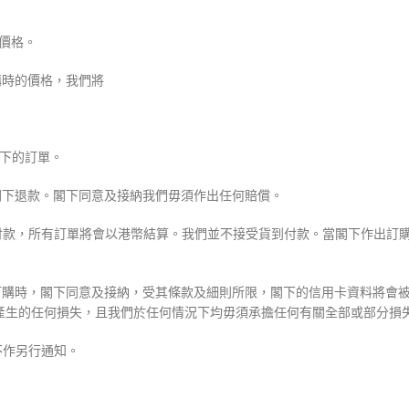
新價格。
購時的價格，我們將
閣下的訂單。
向閣下退款。閣下同意及接納我們毋須作出任何賠償。
行轉賬付款，所有訂單將會以港幣結算。我們並不接受貨到付款。當閣下作出
出訂購時，閣下同意及接納，受其條款及細則所限，閣下的信用卡資料將會
產生的任何損失，且我們於任何情況下均毋須承擔任何有關全部或部分損
不作另行通知。