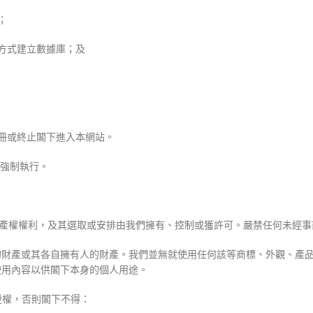
；
的方式建立數據庫；及
註冊或終止閣下進入本網站。
可強制執行。
的知識產權權利，及其選取或安排由我們擁有、控制或獲許可。嚴禁任何未
們的財產或其各自擁有人的財產。我們並無就使用任何該等商標、外觀、產
使用內容以供閣下本身的個人用途。
授權，否則閣下不得：