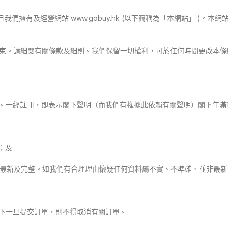
司」)，且我們擁有及經營網站 www.gobuy.hk (以下簡稱為「本網站」
所約束。請細閱有關條款及細則。我們保留一切權利，可於任何時間更改本
會員。一經註冊，即表示閣下聲明（而我們有權據此依賴有關聲明）閣下年滿
；及
準確、最新及完整。如我們有合理理由懷疑任何資料屬不實、不準確、並非最
閣下一旦提交訂單，則不得取消有關訂單。