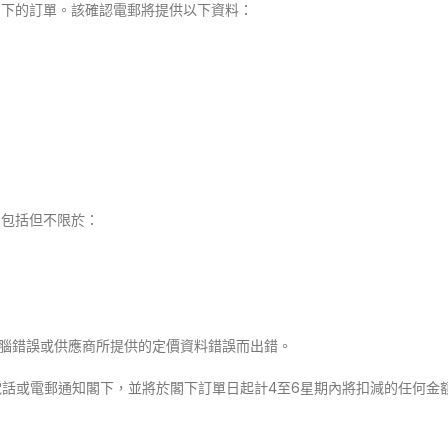
到閣下的訂單。該確認電郵將提供以下資料：
，包括但不限於：
、電腦錯誤或供應商所提供的定價資料錯誤而出錯。
過電話或電郵通知閣下，並將於閣下訂單日起計4至6星期內將扣減的任何