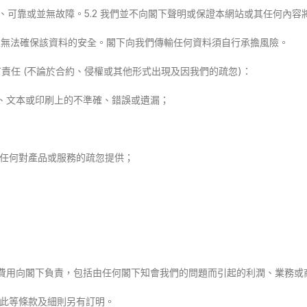
擾、可靠或並無故障。5.2 我們並不向閣下聲明或保證本網站或其任何內
證且無法確保該資料的安全。閣下向我們傳輸任何資料須自行承擔風險。
有責任 (不論於合約、侵權或其他形式出現及因我們的疏忽)：
事實、文本或印刷上的不準確、錯誤或遺漏；
，或任何對產品或服務的疏忽提供；
害或費用向閣下負責，包括由任何閣下知會我們的問題而引起的利潤、業務
非於此等條款及細則另有訂明。