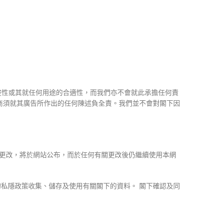
整性或其就任何用途的合適性，而我們亦不會就此承擔任何責
商須就其廣告所作出的任何陳述負全責。我們並不會對閣下因
所更改，將於網站公布，而於任何有關更改後仍繼續使用本網
的私隱政策收集、儲存及使用有關閣下的資料。 閣下確認及同