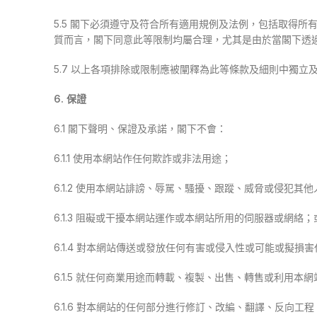
5.5 閣下必須遵守及符合所有適用規例及法例，包括取得所
質而言，閣下同意此等限制均屬合理，尤其是由於當閣下透
5.7 以上各項排除或限制應被闡釋為此等條款及細則中獨立
6. 保證
6.1 閣下聲明、保證及承諾，閣下不會：
6.1.1 使用本網站作任何欺詐或非法用途；
6.1.2 使用本網站誹謗、辱駡、騷擾、跟蹤、威脅或侵犯
6.1.3 阻礙或干擾本網站運作或本網站所用的伺服器或網
6.1.4 對本網站傳送或發放任何有害或侵入性或可能或擬
6.1.5 就任何商業用途而轉載、複製、出售、轉售或利用本
6.1.6 對本網站的任何部分進行修訂、改編、翻譯、反向工