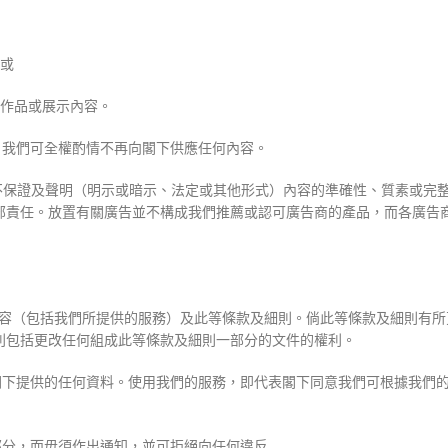
；或
生作品或展示內容。
則，我們可全權酌情不再向閣下供應任何內容。
概不保證及聲明（明示或暗示、法定或其他形式）內容的準確性、質素或完
部責任。放置有關廣告並不構成我們推薦或認可廣告商的產品，而各廣告
的內容（包括我們所提供的服務）及此等條款及細則。倘此等條款及細則有
利包括更改任何組成此等條款及細則一部分的文件的權利。
用閣下提供的任何資料。使用我們的服務，即代表閣下同意我們可根據我們
何部分，而毋須作出通知，並可拒絕向任何違反