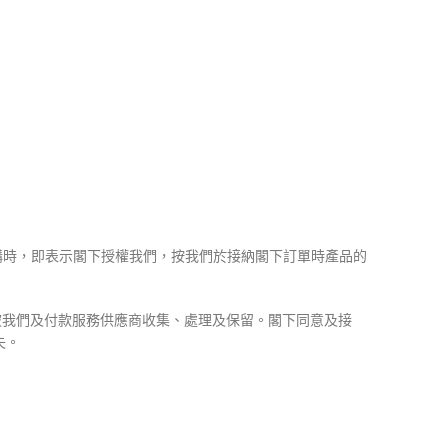
訂購時，即表示閣下授權我們，按我們於接納閣下訂單時產品的
被我們及付款服務供應商收集、處理及保留。閣下同意及接
失。